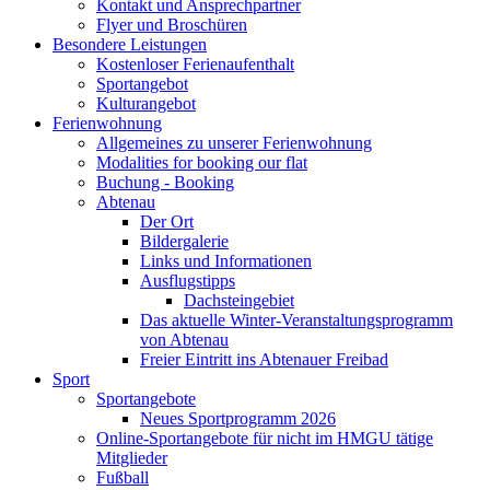
Kontakt und Ansprechpartner
Flyer und Broschüren
Besondere Leistungen
Kostenloser Ferienaufenthalt
Sportangebot
Kulturangebot
Ferienwohnung
Allgemeines zu unserer Ferienwohnung
Modalities for booking our flat
Buchung - Booking
Abtenau
Der Ort
Bildergalerie
Links und Informationen
Ausflugstipps
Dachsteingebiet
Das aktuelle Winter-Veranstaltungsprogramm
von Abtenau
Freier Eintritt ins Abtenauer Freibad
Sport
Sportangebote
Neues Sportprogramm 2026
Online-Sportangebote für nicht im HMGU tätige
Mitglieder
Fußball