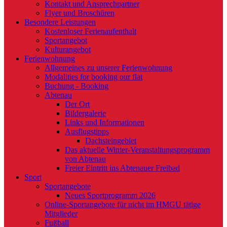
Kontakt und Ansprechpartner
Flyer und Broschüren
Besondere Leistungen
Kostenloser Ferienaufenthalt
Sportangebot
Kulturangebot
Ferienwohnung
Allgemeines zu unserer Ferienwohnung
Modalities for booking our flat
Buchung - Booking
Abtenau
Der Ort
Bildergalerie
Links und Informationen
Ausflugstipps
Dachsteingebiet
Das aktuelle Winter-Veranstaltungsprogramm
von Abtenau
Freier Eintritt ins Abtenauer Freibad
Sport
Sportangebote
Neues Sportprogramm 2026
Online-Sportangebote für nicht im HMGU tätige
Mitglieder
Fußball