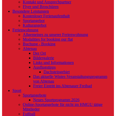
Kontakt und Ansprechpartner
Flyer und Broschüren
Besondere Leistungen
Kostenloser Ferienaufenthalt
Sportangebot
Kulturangebot
Ferienwohnung
Allgemeines zu unserer Ferienwohnung
Modalities for booking our flat
Buchung - Booking
Abtenau
Der Ort
Bildergalerie
Links und Informationen
Ausflugstipps
Dachsteingebiet
Das aktuelle Winter-Veranstaltungsprogramm
von Abtenau
Freier Eintritt ins Abtenauer Freibad
Sport
Sportangebote
Neues Sportprogramm 2026
Online-Sportangebote für nicht im HMGU tätige
Mitglieder
Fußball