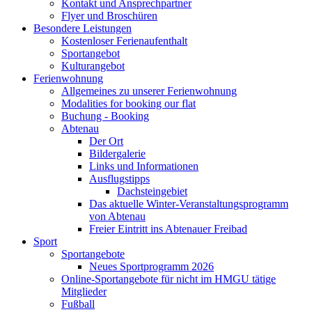
Kontakt und Ansprechpartner
Flyer und Broschüren
Besondere Leistungen
Kostenloser Ferienaufenthalt
Sportangebot
Kulturangebot
Ferienwohnung
Allgemeines zu unserer Ferienwohnung
Modalities for booking our flat
Buchung - Booking
Abtenau
Der Ort
Bildergalerie
Links und Informationen
Ausflugstipps
Dachsteingebiet
Das aktuelle Winter-Veranstaltungsprogramm
von Abtenau
Freier Eintritt ins Abtenauer Freibad
Sport
Sportangebote
Neues Sportprogramm 2026
Online-Sportangebote für nicht im HMGU tätige
Mitglieder
Fußball